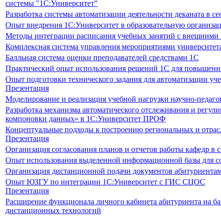
системы "1С:Университет"
Разработка системы автоматизации деятельности деканата в с
Опыт внедрения 1С:Университет в образовательную организа
Методы интеграции расписания учебных занятий с внешними
Комплексная система управления мероприятиями университета
Балльная система оценки преподавателей средствами 1С
Практический опыт использования решений 1С для повышения
Опыт подготовки технического задания для автоматизации у
Презентация
Моделирование и реализация учебной нагрузки научно-педаго
Разработка механизма автоматического отслеживания и регул
компоновки данных» в 1С:Университет ПРОФ
Концептуальные подходы к построению региональных и отрас
Презентация
Организация согласования планов и отчетов работы кафедр в 
Опыт использования выделенной информационной базы для с
Организация дистанционной подачи документов абитуриента
Опыт ЮЗГУ по интеграции 1С:Университет с ГИС СЦОС
Презентация
Расширение функционала личного кабинета абитуриента на б
дистанционных технологий