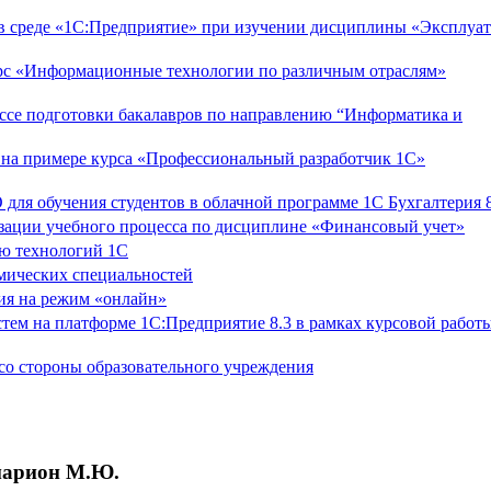
в среде «1С:Предприятие» при изучении дисциплины «Эксплуа
урс «Информационные технологии по различным отраслям»
ессе подготовки бакалавров по направлению “Информатика и
 на примере курса «Профессиональный разработчик 1С»
для обучения студентов в облачной программе 1С Бухгалтерия 8
изации учебного процесса по дисциплине «Финансовый учет»
ю технологий 1С
мических специальностей
ия на режим «онлайн»
ем на платформе 1С:Предприятие 8.3 в рамках курсовой работ
 со стороны образовательного учреждения
марион М.Ю.