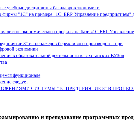
ные учебные дисциплины бакалавров экономики
 фирмы "1С" на примере "1С: ERP-Управление предприятием" 
циалистов экономического профиля на базе «1С:ERP Управление
едприятие 8" и тренажеров бережливого производства при
фровой экономики
ения в образовательной деятельности казахстанских ВУЗов
тва
ющемся функционале
жение следует
ОЖЕНИЯМИ СИСТЕМЫ "1С ПРЕДПРИЯТИЕ 8" В ПРОЦЕС
граммированию и преподавание программных проду