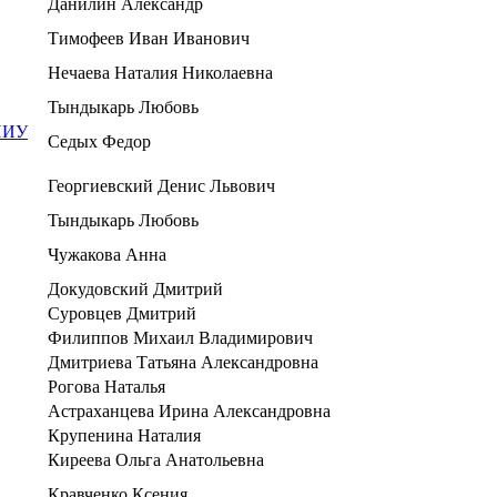
Данилин Александр
Тимофеев Иван Иванович
Нечаева Наталия Николаевна
Тындыкарь Любовь
 НИУ
Седых Федор
Георгиевский Денис Львович
Тындыкарь Любовь
Чужакова Анна
Докудовский Дмитрий
Суровцев Дмитрий
Филиппов Михаил Владимирович
Дмитриева Татьяна Александровна
Рогова Наталья
Астраханцева Ирина Александровна
Крупенина Наталия
Киреева Ольга Анатольевна
Кравченко Ксения