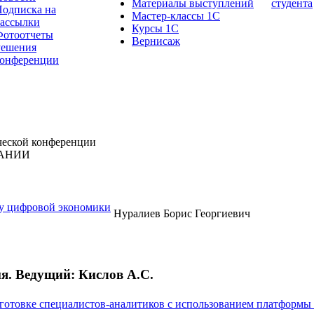
Материалы выступлений
студента
одписка на
Мастер-классы 1С
рассылки
Курсы 1С
Фотоотчеты
Вернисаж
Решения
конференции
еской конференции
ВАНИИ
ху цифровой экономики
Нуралиев Борис Георгиевич
я. Ведущий: Кислов А.С.
готовке специалистов-аналитиков с использованием платформы 