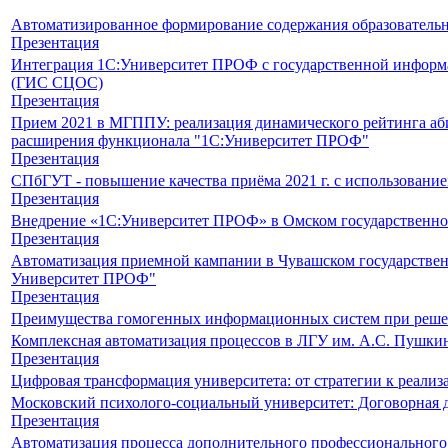
Автоматизированное формирование содержания образователь
Презентация
Интеграция 1С:Университет ПРОФ с государственной информа
(ГИС СЦОС)
Презентация
Прием 2021 в МГППУ: реализация динамического рейтинга аб
расширения функционала "1С:Университет ПРОФ"
Презентация
СПбГУТ - повышение качества приёма 2021 г. с использовани
Презентация
Внедрение «1С:Университет ПРОФ» в Омском государственно
Презентация
Автоматизация приемной кампании в Чувашском государственно
Университет ПРОФ"
Презентация
Преимущества гомогенных информационных систем при решен
Комплексная автоматизация процессов в ЛГУ им. А.С. Пушки
Презентация
Цифровая трансформация университета: от стратегии к реализ
Московский психолого-социальный университет: Договорная д
Презентация
Автоматизация процесса дополнительного профессионального 