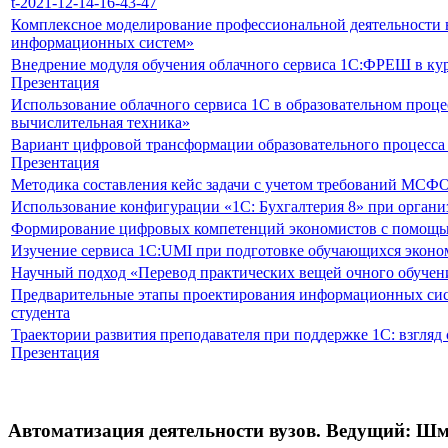
t-2021-12-14-16-43-47
Комплексное моделирование профессиональной деятельности 
информационных систем»
Внедрение модуля обучения облачного сервиса 1С:ФРЕШ в к
Презентация
Использование облачного сервиса 1С в образовательном проц
вычислительная техника»
Вариант цифровой трансформации образовательного процесса
Презентация
Методика составления кейс задачи с учетом требований МСФО 
Использование конфигурации «1С: Бухгалтерия 8» при орган
Формирование цифровых компетенций экономистов с помощь
Изучение сервиса 1С:UMI при подготовке обучающихся эконо
Научный подход «Перевод практических вещей очного обучен
Предварительные этапы проектирования информационных сист
студента
Траектории развития преподавателя при поддержке 1С: взгляд
Презентация
Автоматизация деятельности вузов. Ведущий: Ш