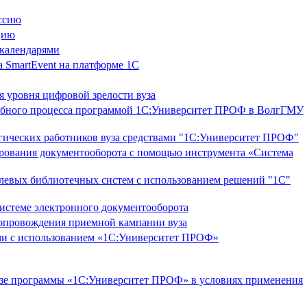
ессию
цию
 календарями
 SmartEvent на платформе 1С
 уровня цифровой зрелости вуза
чебного процесса программой 1С:Университет ПРОФ в ВолгГМУ
гических работников вуза средствами "1С:Университет ПРОФ"
ирования документооборота с помощью инструмента «Система
левых библиотечных систем с использованием решений "1С"
системе электронного документооборота
опровождения приемной кампании вуза
ми с использованием «1С:Университет ПРОФ»
азе программы «1С:Университет ПРОФ» в условиях применения