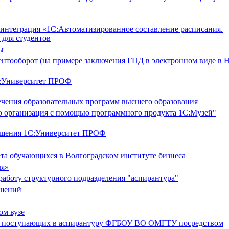
интеграция «1С:Автоматизированное составление расписания.
для студентов
ы
нтооборот (на примере заключения ГПД в электронном виде в
1С:Университет ПРОФ
ечения образовательных программ высшего образования
его организация с помощью программного продукта 1С:Музей"
решения 1С:Университет ПРОФ
та обучающихся в Волгоградском институте бизнеса
ля»
аботу структурного подразделения "аспирантура"
ешений
ом вузе
ия поступающих в аспирантуру ФГБОУ ВО ОМГТУ посредством