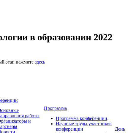
логии в образовании 2022
ный этап нажмите
здесь
ференции
Программа
Основные
аправления работы
Программа конференции
рганизаторы и
Научные труды участников
партнеры
конференции
День
Новости