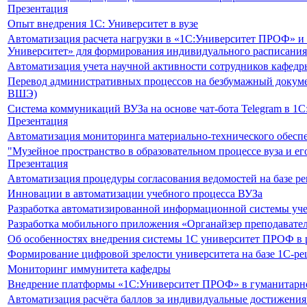
Презентация
Опыт внедрения 1C: Университет в вузе
Автоматизация расчета нагрузки в «1С:Университет ПРОФ» и 
Университет» для формирования индивидуального расписания 
Автоматизация учета научной активности сотрудников кафедр
Перевод административных процессов на безбумажный докуме
ВШЭ)
Система коммуникаций ВУЗа на основе чат-бота Telegram в 
Презентация
Автоматизация мониторинга материально-технического обесп
"Музейное пространство в образовательном процессе вуза и 
Презентация
Автоматизация процедуры согласования ведомостей на базе 
Инновации в автоматизации учебного процесса ВУЗа
Разработка автоматизированной информационной системы уче
Разработка мобильного приложения «Органайзер преподавате
Об особенностях внедрения системы 1С университет ПРОФ в р
Формирование цифровой зрелости университета на базе 1С-р
Мониторинг иммунитета кафедры
Внедрение платформы «1С:Университет ПРОФ» в гуманитарн
Автоматизация расчёта баллов за индивидуальные достижен