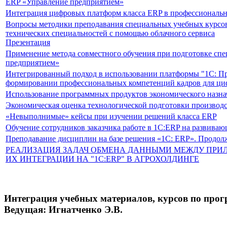
ERP «Управление предприятием»
Интеграция цифровых платформ класса ERP в профессиональ
Вопросы методики преподавания специальных учебных курсов
технических специальностей с помощью облачного сервиса
Презентация
Применение метода совместного обучения при подготовке спе
предприятием»
Интегрированный подход в использовании платформы "1С: Пр
формировании профессиональных компетенций кадров для ци
Использование программных продуктов экономического назнач
Экономическая оценка технологической подготовки производс
«Невыполнимые» кейсы при изучении решений класса ERP
Обучение сотрудников заказчика работе в 1С:ERP на развива
Преподавание дисциплин на базе решения «1С: ERP». Продол
РЕАЛИЗАЦИЯ ЗАДАЧ ОБМЕНА ДАННЫМИ МЕЖДУ ПРИЛ
ИХ ИНТЕГРАЦИИ НА "1С:ERP" В АГРОХОЛДИНГЕ
Интеграция учебных материалов, курсов по про
Ведущая: Игнатченко Э.В.