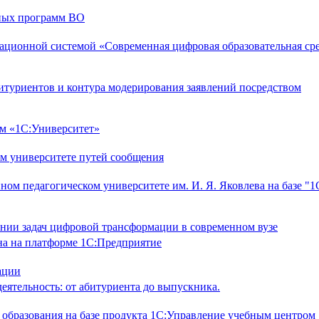
ных программ ВО
ционной системой «Современная цифровая образовательная ср
итуриентов и контура модерирования заявлений посредством
ем «1С:Университет»
м университете путей сообщения
м педагогическом университете им. И. Я. Яковлева на базе "1
ии задач цифровой трансформации в современном вузе
на на платформе 1С:Предприятие
ации
еятельность: от абитуриента до выпускника.
образования на базе продукта 1С:Управление учебным центром