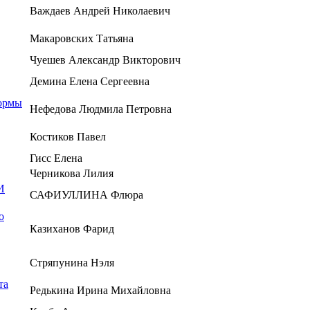
Важдаев Андрей Николаевич
Макаровских Татьяна
Чуешев Александр Викторович
Демина Елена Сергеевна
формы
Нефедова Людмила Петровна
Костиков Павел
Гисс Елена
Черникова Лилия
И
САФИУЛЛИНА Флюра
о
Казиханов Фарид
Стряпунина Нэля
та
Редькина Ирина Михайловна