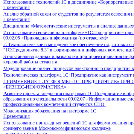
Использование технологий 1С в дисциплине «Корпоративны
Презентация
Анализ обратной связи от студентов по результатам освоения 
Презентация
Дисциплина «Математические инструменты в анализе данных
Использование сервисов на платформе «1С:Предприятие» при 
09.02.05 «Прикладная информатика (по отраслям)»
2. Технологическое и методическое обеспечение подготовки с
"1С:Предприятие 8.3" в формировании цифровых компетенций
Этапы анализа данных и разработки при проектирования инфо
курсовой работы студента
Моделирование бизнес процессов электронного предприятия в
Технологическая платформа 1С: Предприятие как инструмент 
ПРИМЕНЕНИЕ ПЛАТФОРМЫ «1С: ПРЕДПРИЯТИЕ» ПРИ
«БИЗНЕС-ИНФОРМАТИКА»
Развитие проекта внедрения платформы 1С:Предприятие в об
образования по специальности 09.02.07 «Информационные си
профессиональных компетенций студентов СПО.
Модернизация образования на платформе 1С
Презентация
Использование прикладных решений 1С для формирования пр
среднего звена в Московском финансовом колледже