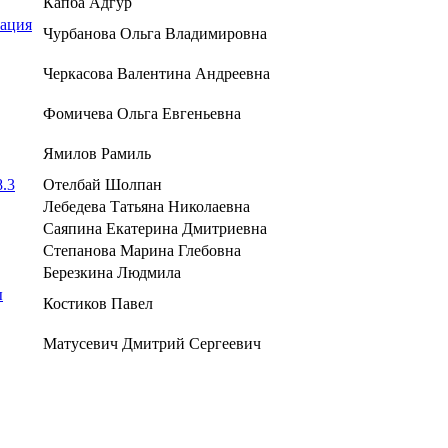
Капба Адгур
тация
Чурбанова Ольга Владимировна
Черкасова Валентина Андреевна
Фомичева Ольга Евгеньевна
Ямилов Рамиль
.3
Отелбай Шолпан
Лебедева Татьяна Николаевна
Саяпина Екатерина Дмитриевна
Степанова Марина Глебовна
Березкина Людмила
ы
Костиков Павел
Матусевич Дмитрий Сергеевич