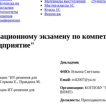
Материалы выступлений
студента
одписка на
Мастер-классы 1С
рассылки
Курсы 1С
Фотоотчеты
Вернисаж
Решения
конференции
рационному экзамену по компе
дприятие"
Докладчик
ФИО:
Ильина Светлана
нции "ИТ-решения для
Email:
svil2007@ya.ru
 Серкова Е., Правдина М.
Организация:
КОГПОБУ "Вя
нции ИТ-решения для
ВПМТ)
Должность:
Преподаватель