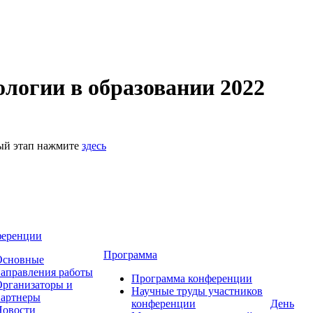
логии в образовании 2022
ный этап нажмите
здесь
ференции
Программа
Основные
аправления работы
Программа конференции
рганизаторы и
Научные труды участников
партнеры
конференции
День
Новости