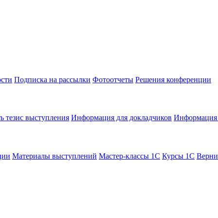
сти
Подписка на рассылки
Фотоотчеты
Решения конференции
ь тезис выступления
Информация для докладчиков
Информация 
ции
Материалы выступлений
Мастер-классы 1С
Курсы 1С
Верни