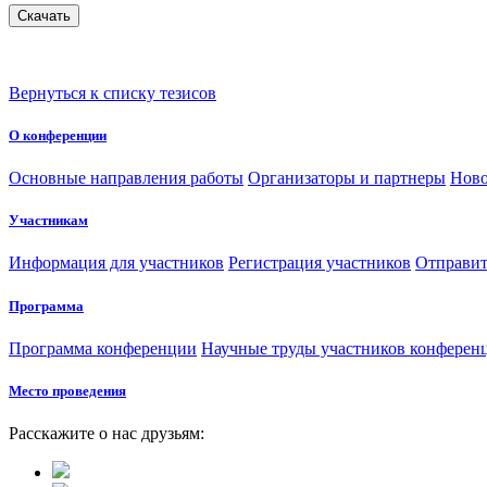
Вернуться к списку тезисов
О конференции
Основные направления работы
Организаторы и партнеры
Ново
Участникам
Информация для участников
Регистрация участников
Отправит
Программа
Программа конференции
Научные труды участников конферен
Место проведения
Расскажите о нас друзьям: