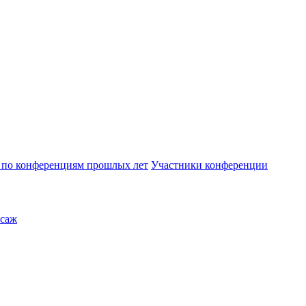
по конференциям прошлых лет
Участники конференции
саж