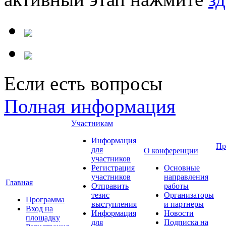
Если есть вопросы
Полная информация
Участникам
Информация
Пр
для
О конференции
участников
Регистрация
Основные
участников
направления
Главная
Отправить
работы
тезис
Организаторы
Программа
выступления
и партнеры
Вход на
Информация
Новости
площадку
для
Подписка на