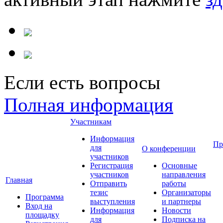
Если есть вопросы
Полная информация
Участникам
Информация
Пр
для
О конференции
участников
Регистрация
Основные
участников
направления
Главная
Отправить
работы
тезис
Организаторы
Программа
выступления
и партнеры
Вход на
Информация
Новости
площадку
для
Подписка на