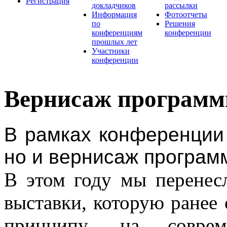
Регистрация
докладчиков
рассылки
Информация
Фотоотчеты
по
Решения
конференциям
конференции
прошлых лет
Участники
конференции
Вернисаж программ
В рамках конференции 
но и вернисаж программ
В этом году мы перенес
выставки, которую ранее
принципу, на соврем