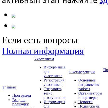
Если есть вопросы
Полная информация
Участникам
Информация
Пр
для
О конференции
участников
Регистрация
Основные
участников
направления
Главная
Отправить
работы
тезис
Организаторы
Программа
выступления
и партнеры
Вход на
Информация
Новости
площадку
для
Подписка на