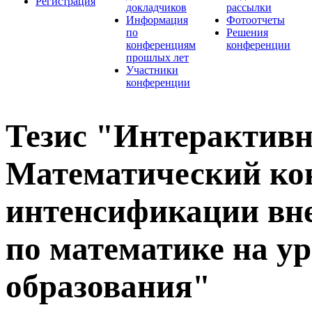
Регистрация
докладчиков
рассылки
Информация
Фотоотчеты
по
Решения
конференциям
конференции
прошлых лет
Участники
конференции
Тезис "Интерактивн
Математический кон
интенсификации вне
по математике на у
образования"