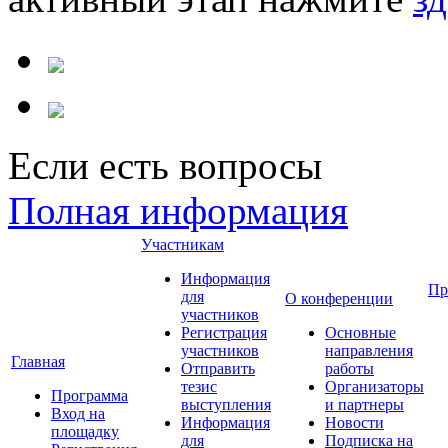
Если есть вопросы
Полная информация
Участникам
Информация
Пр
для
О конференции
участников
Регистрация
Основные
участников
направления
Главная
Отправить
работы
тезис
Организаторы
Программа
выступления
и партнеры
Вход на
Информация
Новости
площадку
для
Подписка на