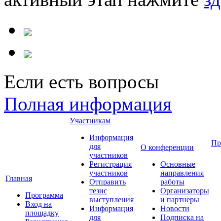
Если есть вопросы
Полная информация
Участникам
Информация
Пр
для
О конференции
участников
Регистрация
Основные
участников
направления
Главная
Отправить
работы
тезис
Организаторы
Программа
выступления
и партнеры
Вход на
Информация
Новости
площадку
для
Подписка на