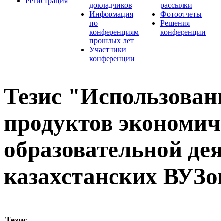
Регистрация
докладчиков
рассылки
Информация
Фотоотчеты
по
Решения
конференциям
конференции
прошлых лет
Участники
конференции
Тезис "Использова
продуктов экономич
образовательной де
казахстанских ВУЗо
Тезис