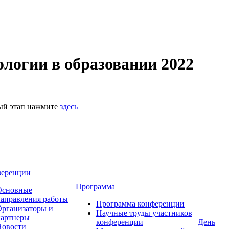
логии в образовании 2022
ный этап нажмите
здесь
ференции
Программа
Основные
аправления работы
Программа конференции
рганизаторы и
Научные труды участников
партнеры
конференции
День
Новости