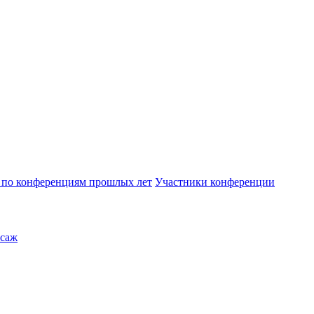
по конференциям прошлых лет
Участники конференции
саж