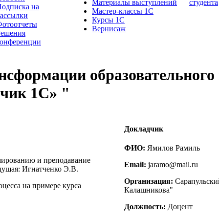
Материалы выступлений
студента
одписка на
Мастер-классы 1С
рассылки
Курсы 1С
Фотоотчеты
Вернисаж
Решения
конференции
нсформации образовательного 
чик 1С» "
Докладчик
ФИО:
Ямилов Рамиль
мированию и преподавание
Email:
jaramo@mail.ru
дущая: Игнатченко Э.В.
Организация:
Сарапульски
цесса на примере курса
Калашникова"
Должность:
Доцент