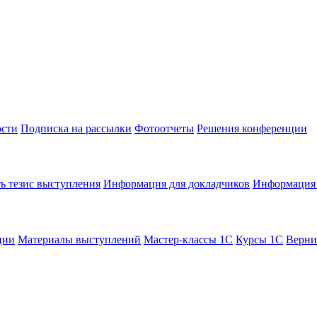
сти
Подписка на рассылки
Фотоотчеты
Решения конференции
ь тезис выступления
Информация для докладчиков
Информация 
ции
Материалы выступлений
Мастер-классы 1С
Курсы 1С
Верни