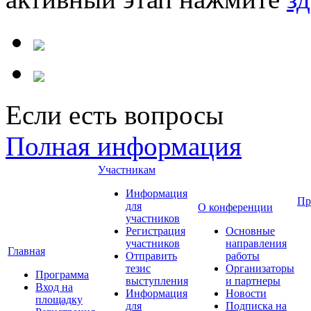
Если есть вопросы
Полная информация
Участникам
Информация
Пр
для
О конференции
участников
Регистрация
Основные
участников
направления
Главная
Отправить
работы
тезис
Организаторы
Программа
выступления
и партнеры
Вход на
Информация
Новости
площадку
для
Подписка на