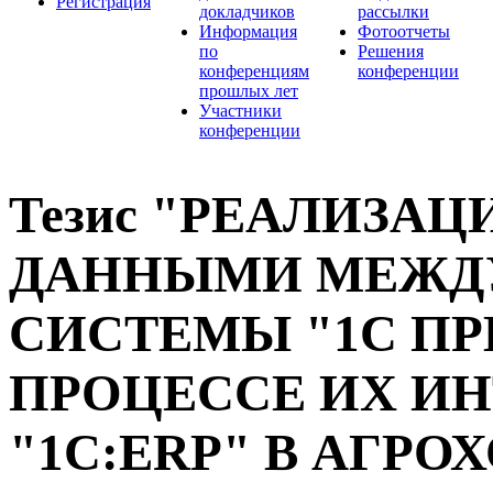
Регистрация
докладчиков
рассылки
Информация
Фотоотчеты
по
Решения
конференциям
конференции
прошлых лет
Участники
конференции
Тезис "РЕАЛИЗАЦ
ДАННЫМИ МЕЖД
СИСТЕМЫ "1С ПР
ПРОЦЕССЕ ИХ ИН
"1С:ERP" В АГРО