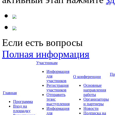
Если есть вопросы
Полная информация
Участникам
Информация
Пр
для
О конференции
участников
Регистрация
Основные
участников
направления
Главная
Отправить
работы
тезис
Организаторы
Программа
выступления
и партнеры
Вход на
Информация
Новости
площадку
для
Подписка на