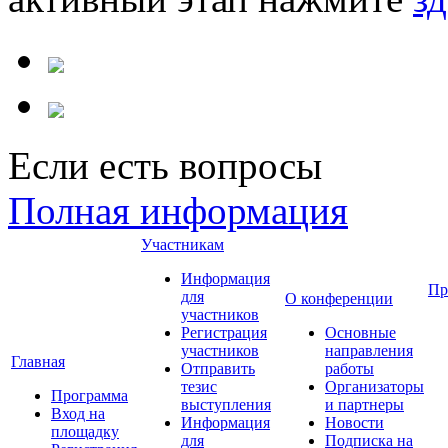
Если есть вопросы
Полная информация
Участникам
Информация
Пр
для
О конференции
участников
Регистрация
Основные
участников
направления
Главная
Отправить
работы
тезис
Организаторы
Программа
выступления
и партнеры
Вход на
Информация
Новости
площадку
для
Подписка на