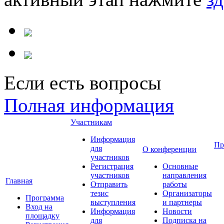
Если есть вопросы
Полная информация
Участникам
Информация
Пр
для
О конференции
участников
Регистрация
Основные
участников
направления
Главная
Отправить
работы
тезис
Организаторы
Программа
выступления
и партнеры
Вход на
Информация
Новости
площадку
для
Подписка на