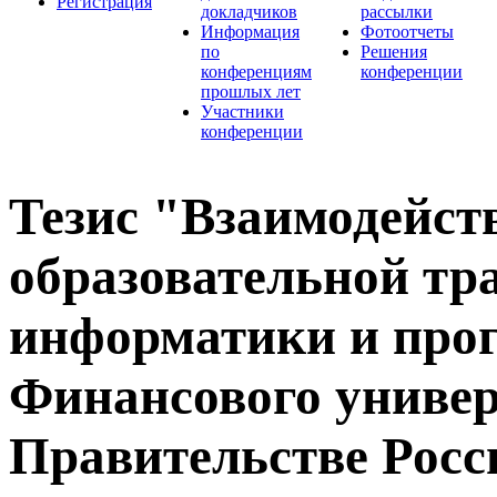
Регистрация
докладчиков
рассылки
Информация
Фотоотчеты
по
Решения
конференциям
конференции
прошлых лет
Участники
конференции
Тезис "Взаимодейств
образовательной тр
информатики и про
Финансового универ
Правительстве Росс