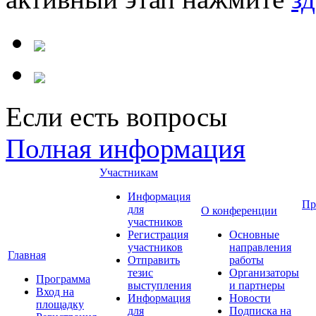
Если есть вопросы
Полная информация
Участникам
Информация
Пр
для
О конференции
участников
Регистрация
Основные
участников
направления
Главная
Отправить
работы
тезис
Организаторы
Программа
выступления
и партнеры
Вход на
Информация
Новости
площадку
для
Подписка на