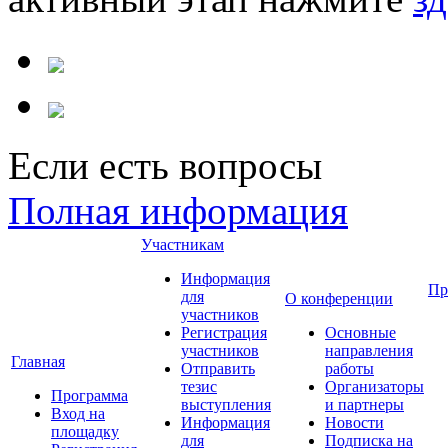
Если есть вопросы
Полная информация
Участникам
Информация
Пр
для
О конференции
участников
Регистрация
Основные
участников
направления
Главная
Отправить
работы
тезис
Организаторы
Программа
выступления
и партнеры
Вход на
Информация
Новости
площадку
для
Подписка на