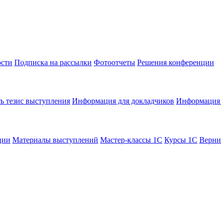
сти
Подписка на рассылки
Фотоотчеты
Решения конференции
ь тезис выступления
Информация для докладчиков
Информация 
ции
Материалы выступлений
Мастер-классы 1С
Курсы 1С
Верни