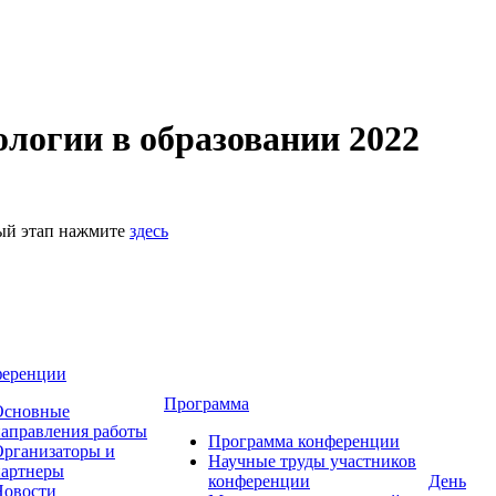
логии в образовании 2022
ный этап нажмите
здесь
ференции
Программа
Основные
аправления работы
Программа конференции
рганизаторы и
Научные труды участников
партнеры
конференции
День
Новости