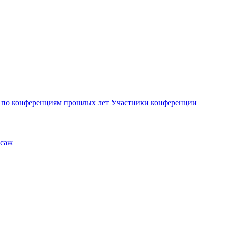
по конференциям прошлых лет
Участники конференции
саж