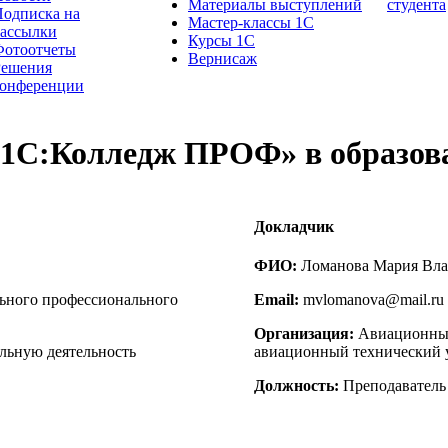
Материалы выступлений
студента
одписка на
Мастер-классы 1С
рассылки
Курсы 1С
Фотоотчеты
Вернисаж
Решения
конференции
«1С:Колледж ПРОФ» в образова
Докладчик
ФИО:
Ломанова Мария Вл
ьного профессионального
Email:
mvlomanova@mail.ru
Организация:
Авиационный
льную деятельность
авиационный технический 
Должность:
Преподаватель