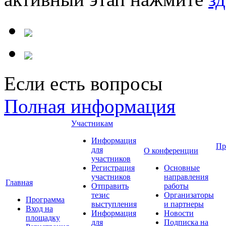
Если есть вопросы
Полная информация
Участникам
Информация
Пр
для
О конференции
участников
Регистрация
Основные
участников
направления
Главная
Отправить
работы
тезис
Организаторы
Программа
выступления
и партнеры
Вход на
Информация
Новости
площадку
для
Подписка на