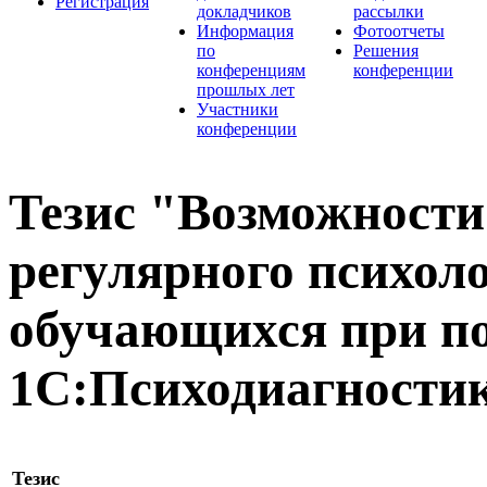
Регистрация
докладчиков
рассылки
Информация
Фотоотчеты
по
Решения
конференциям
конференции
прошлых лет
Участники
конференции
Тезис "Возможности
регулярного психол
обучающихся при 
1С:Психодиагности
Тезис