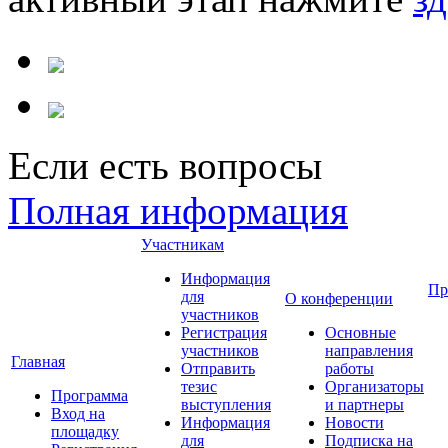
Если есть вопросы
Полная информация
Участникам
Информация
Пр
для
О конференции
участников
Регистрация
Основные
участников
направления
Главная
Отправить
работы
тезис
Организаторы
Программа
выступления
и партнеры
Вход на
Информация
Новости
площадку
для
Подписка на