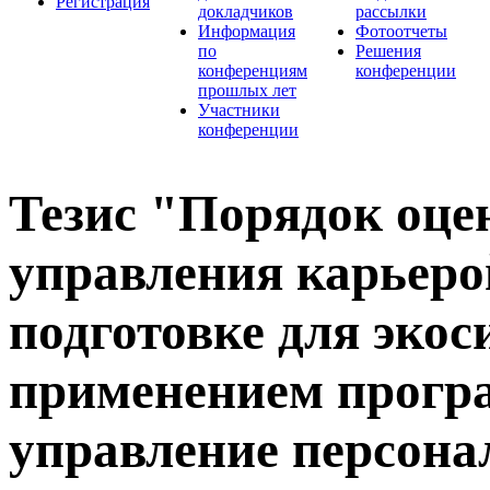
Регистрация
докладчиков
рассылки
Информация
Фотоотчеты
по
Решения
конференциям
конференции
прошлых лет
Участники
конференции
Тезис "Порядок оце
управления карьеро
подготовке для экос
применением прогр
управление персона