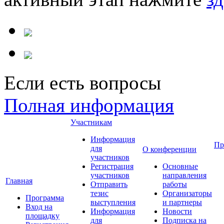
Если есть вопросы
Полная информация
Участникам
Информация
Пр
для
О конференции
участников
Регистрация
Основные
участников
направления
Главная
Отправить
работы
тезис
Организаторы
Программа
выступления
и партнеры
Вход на
Информация
Новости
площадку
для
Подписка на