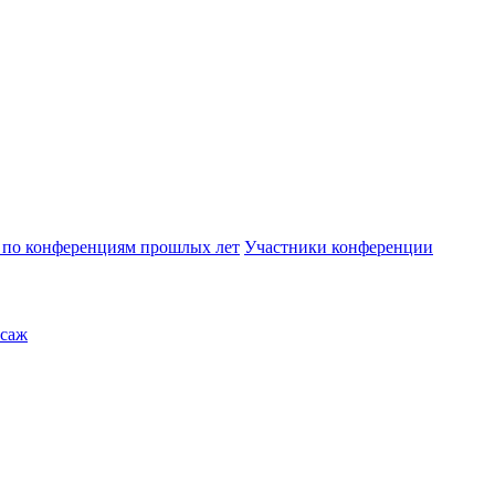
по конференциям прошлых лет
Участники конференции
саж