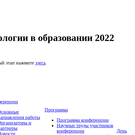
логии в образовании 2022
ный этап нажмите
здесь
ференции
Программа
Основные
аправления работы
Программа конференции
рганизаторы и
Научные труды участников
партнеры
конференции
День
Новости