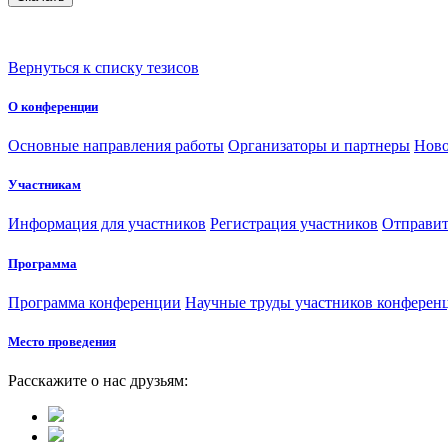
Вернуться к списку тезисов
О конференции
Основные направления работы
Организаторы и партнеры
Ново
Участникам
Информация для участников
Регистрация участников
Отправит
Программа
Программа конференции
Научные труды участников конферен
Место проведения
Расскажите о нас друзьям: