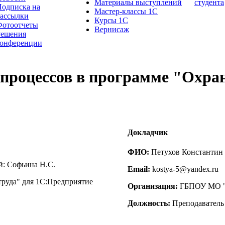
Материалы выступлений
студента
одписка на
Мастер-классы 1С
рассылки
Курсы 1С
Фотоотчеты
Вернисаж
Решения
конференции
-процессов в программе "Охра
Докладчик
ФИО:
Петухов Константин
й: Софьина Н.С.
Email:
kostya-5@yandex.ru
труда" для 1С:Предприятие
Организация:
ГБПОУ МО "К
Должность:
Преподаватель