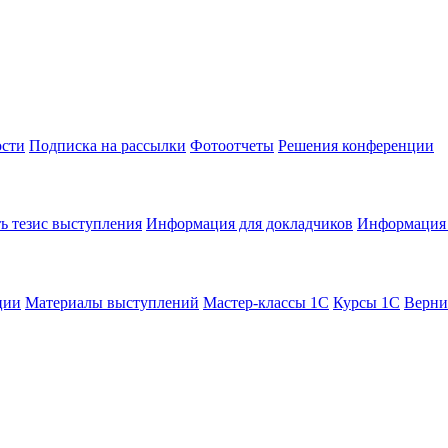
сти
Подписка на рассылки
Фотоотчеты
Решения конференции
ь тезис выступления
Информация для докладчиков
Информация 
ции
Материалы выступлений
Мастер-классы 1С
Курсы 1С
Верни