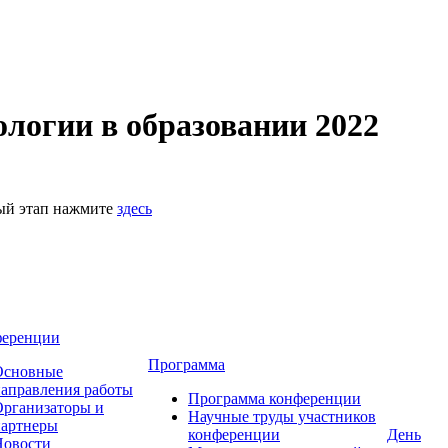
логии в образовании 2022
ный этап нажмите
здесь
ференции
Программа
Основные
аправления работы
Программа конференции
рганизаторы и
Научные труды участников
партнеры
конференции
День
Новости