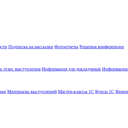
сти
Подписка на рассылки
Фотоотчеты
Решения конференции
ь тезис выступления
Информация для докладчиков
Информация 
ции
Материалы выступлений
Мастер-классы 1С
Курсы 1С
Верни