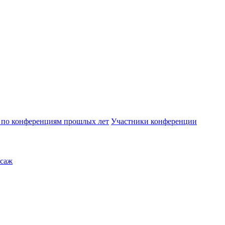
по конференциям прошлых лет
Участники конференции
саж