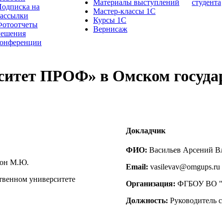
Материалы выступлений
студента
одписка на
Мастер-классы 1С
рассылки
Курсы 1С
Фотоотчеты
Вернисаж
Решения
конференции
ситет ПРОФ» в Омском госуда
Докладчик
ФИО:
Васильев Арсений В
ион М.Ю.
Email:
vasilevav@omgups.ru
твенном университете
Организация:
ФГБОУ ВО "О
Должность:
Руководитель 