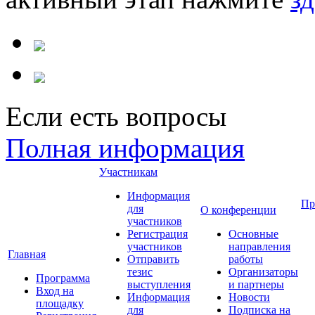
Если есть вопросы
Полная информация
Участникам
Информация
Пр
для
О конференции
участников
Регистрация
Основные
участников
направления
Главная
Отправить
работы
тезис
Организаторы
Программа
выступления
и партнеры
Вход на
Информация
Новости
площадку
для
Подписка на