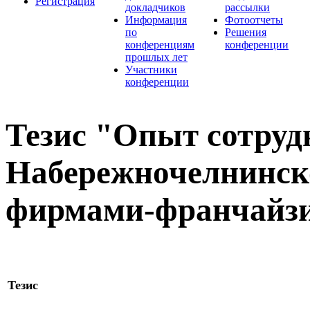
Регистрация
докладчиков
рассылки
Информация
Фотоотчеты
по
Решения
конференциям
конференции
прошлых лет
Участники
конференции
Тезис "Опыт сотруд
Набережночелнинско
фирмами-франчайзи
Тезис