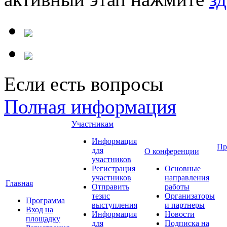
Если есть вопросы
Полная информация
Участникам
Информация
Пр
для
О конференции
участников
Регистрация
Основные
участников
направления
Главная
Отправить
работы
тезис
Организаторы
Программа
выступления
и партнеры
Вход на
Информация
Новости
площадку
для
Подписка на