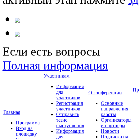
Если есть вопросы
Полная информация
Участникам
Информация
Пр
для
О конференции
участников
Регистрация
Основные
участников
направления
Главная
Отправить
работы
тезис
Организаторы
Программа
выступления
и партнеры
Вход на
Информация
Новости
площадку
для
Подписка на