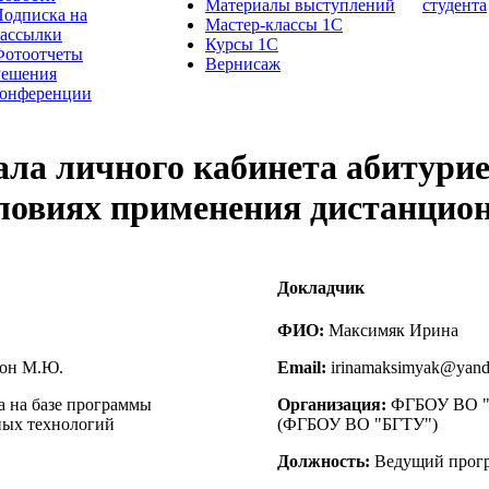
Материалы выступлений
студента
одписка на
Мастер-классы 1С
рассылки
Курсы 1С
Фотоотчеты
Вернисаж
Решения
конференции
ла личного кабинета абитурие
ловиях применения дистанцио
Докладчик
ФИО:
Максимяк Ирина
ион М.Ю.
Email:
irinamaksimyak@yand
 на базе программы
Организация:
ФГБОУ ВО "Б
ных технологий
(ФГБОУ ВО "БГТУ")
Должность:
Ведущий прог