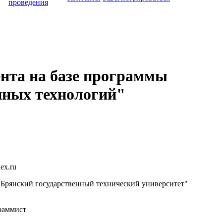
проведения
нта на базе программы
нных технологий"
ex.ru
рянский государственный технический университет"
раммист