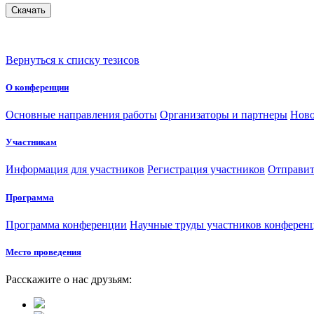
Вернуться к списку тезисов
О конференции
Основные направления работы
Организаторы и партнеры
Ново
Участникам
Информация для участников
Регистрация участников
Отправит
Программа
Программа конференции
Научные труды участников конферен
Место проведения
Расскажите о нас друзьям: