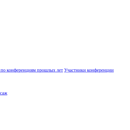
по конференциям прошлых лет
Участники конференции
саж