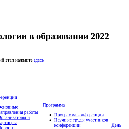
логии в образовании 2022
ный этап нажмите
здесь
ференции
Программа
Основные
аправления работы
Программа конференции
рганизаторы и
Научные труды участников
партнеры
конференции
День
Новости