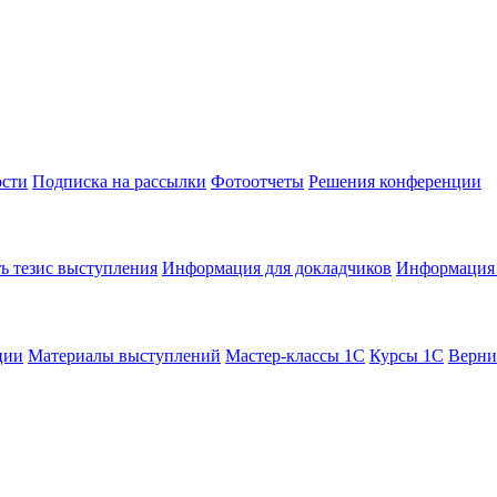
сти
Подписка на рассылки
Фотоотчеты
Решения конференции
ь тезис выступления
Информация для докладчиков
Информация 
ции
Материалы выступлений
Мастер-классы 1С
Курсы 1С
Верни