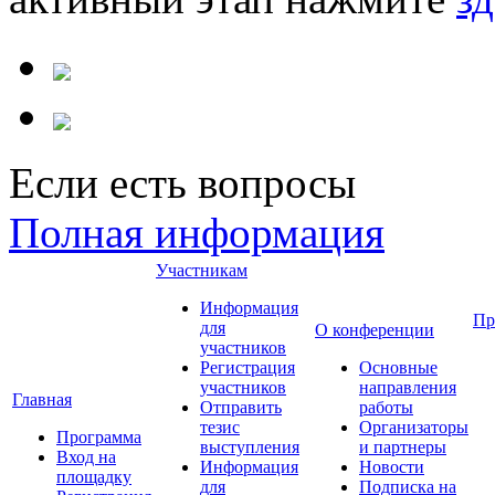
Если есть вопросы
Полная информация
Участникам
Информация
Пр
для
О конференции
участников
Регистрация
Основные
участников
направления
Главная
Отправить
работы
тезис
Организаторы
Программа
выступления
и партнеры
Вход на
Информация
Новости
площадку
для
Подписка на