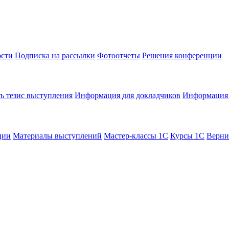
сти
Подписка на рассылки
Фотоотчеты
Решения конференции
ь тезис выступления
Информация для докладчиков
Информация 
ции
Материалы выступлений
Мастер-классы 1С
Курсы 1С
Верни