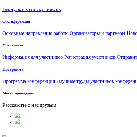
Вернуться к списку тезисов
О конференции
Основные направления работы
Организаторы и партнеры
Ново
Участникам
Информация для участников
Регистрация участников
Отправит
Программа
Программа конференции
Научные труды участников конферен
Место проведения
Расскажите о нас друзьям: