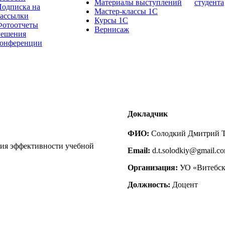
Материалы выступлений
студента
одписка на
Мастер-классы 1С
рассылки
Курсы 1С
Фотоотчеты
Вернисаж
Решения
конференции
Докладчик
ФИО:
Солодкий Дмитрий 
ния эффективности учебной
Email:
d.t.solodkiy@gmail.c
Организация:
УО «Витебск
Должность:
Доцент