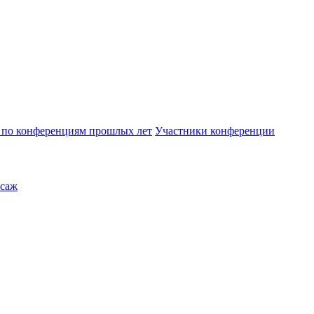
по конференциям прошлых лет
Участники конференции
саж