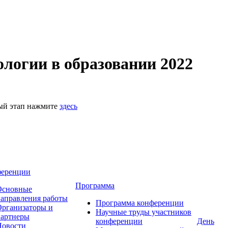
логии в образовании 2022
ный этап нажмите
здесь
ференции
Программа
Основные
аправления работы
Программа конференции
рганизаторы и
Научные труды участников
партнеры
конференции
День
Новости