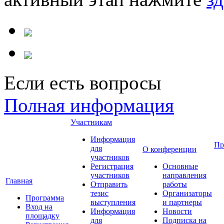
Если есть вопросы
Полная информация
Участникам
Информация
Пр
для
О конференции
участников
Регистрация
Основные
участников
направления
Главная
Отправить
работы
тезис
Организаторы
Программа
выступления
и партнеры
Вход на
Информация
Новости
площадку
для
Подписка на