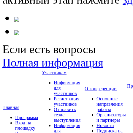
Если есть вопросы
Полная информация
Участникам
Информация
Пр
для
О конференции
участников
Регистрация
Основные
участников
направления
Главная
Отправить
работы
тезис
Организаторы
Программа
выступления
и партнеры
Вход на
Информация
Новости
площадку
для
Подписка на