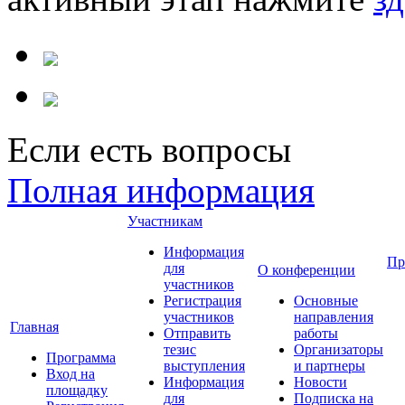
Если есть вопросы
Полная информация
Участникам
Информация
Пр
для
О конференции
участников
Регистрация
Основные
участников
направления
Главная
Отправить
работы
тезис
Организаторы
Программа
выступления
и партнеры
Вход на
Информация
Новости
площадку
для
Подписка на