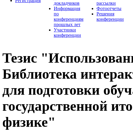
Регистрация
докладчиков
рассылки
Информация
Фотоотчеты
по
Решения
конференциям
конференции
прошлых лет
Участники
конференции
Тезис "Использован
Библиотека интера
для подготовки обу
государственной ито
физике"