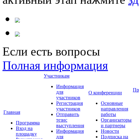
Если есть вопросы
Полная информация
Участникам
Информация
Пр
для
О конференции
участников
Регистрация
Основные
участников
направления
Главная
Отправить
работы
тезис
Организаторы
Программа
выступления
и партнеры
Вход на
Информация
Новости
площадку
для
Подписка на