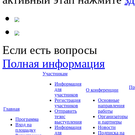
Если есть вопросы
Полная информация
Участникам
Информация
Пр
для
О конференции
участников
Регистрация
Основные
участников
направления
Главная
Отправить
работы
тезис
Организаторы
Программа
выступления
и партнеры
Вход на
Информация
Новости
площадку
для
Подписка на