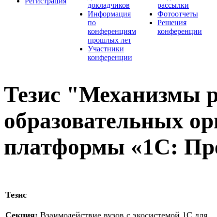
Регистрация
докладчиков
рассылки
Информация
Фотоотчеты
по
Решения
конференциям
конференции
прошлых лет
Участники
конференции
Тезис "Механизмы 
образовательных ор
платформы «1С: Пр
Тезис
Секция:
Взаимодействие вузов с экосистемой 1С для