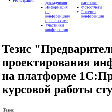
Регистрация
докладчиков
рассылки
Информация
Фотоотчеты
по
Решения
конференциям
конференции
прошлых лет
Участники
конференции
Тезис "Предварите
проектирования ин
на платформе 1С:Пр
курсовой работы ст
Тезис