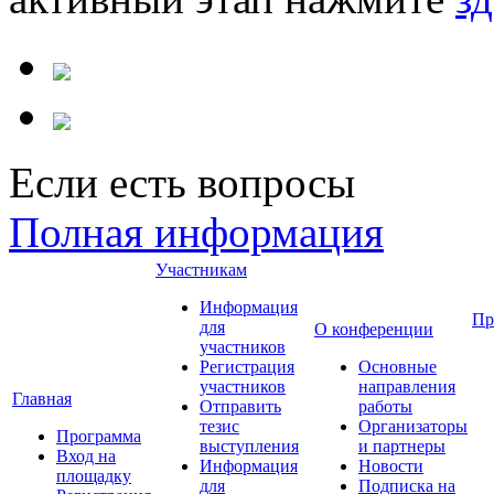
Если есть вопросы
Полная информация
Участникам
Информация
Пр
для
О конференции
участников
Регистрация
Основные
участников
направления
Главная
Отправить
работы
тезис
Организаторы
Программа
выступления
и партнеры
Вход на
Информация
Новости
площадку
для
Подписка на