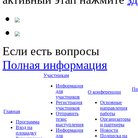
Если есть вопросы
Полная информация
Участникам
Информация
Пр
для
О конференции
участников
Регистрация
Основные
участников
направления
Главная
Отправить
работы
тезис
Организаторы
Программа
выступления
и партнеры
Вход на
Информация
Новости
площадку
для
Подписка на