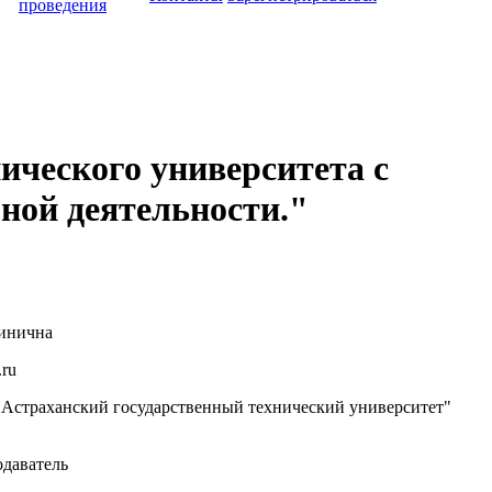
проведения
ического университета с
ной деятельности."
инична
.ru
страханский государственный технический университет"
даватель