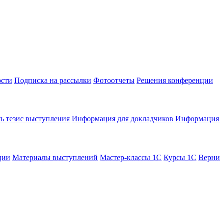
сти
Подписка на рассылки
Фотоотчеты
Решения конференции
ь тезис выступления
Информация для докладчиков
Информация 
ции
Материалы выступлений
Мастер-классы 1С
Курсы 1С
Верни