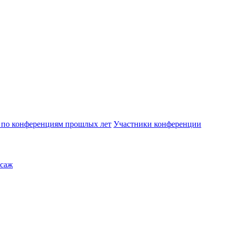
по конференциям прошлых лет
Участники конференции
саж