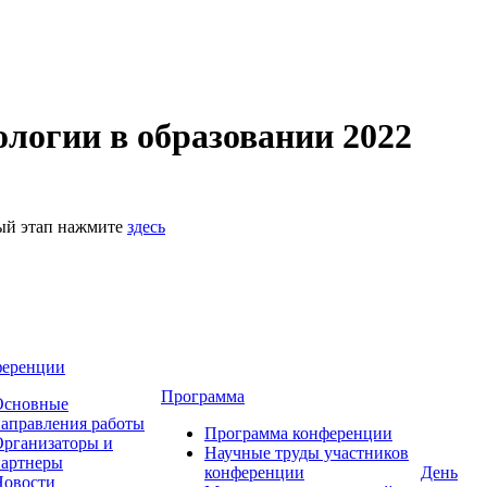
логии в образовании 2022
ный этап нажмите
здесь
ференции
Программа
Основные
аправления работы
Программа конференции
рганизаторы и
Научные труды участников
партнеры
конференции
День
Новости