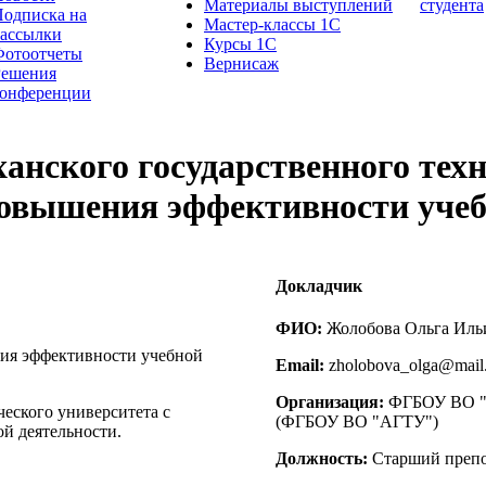
Материалы выступлений
студента
одписка на
Мастер-классы 1С
рассылки
Курсы 1С
Фотоотчеты
Вернисаж
Решения
конференции
анского государственного техн
повышения эффективности учеб
Докладчик
ФИО:
Жолобова Ольга Иль
ния эффективности учебной
Email:
zholobova_olga@mail
Организация:
ФГБОУ ВО "А
еского университета с
(ФГБОУ ВО "АГТУ")
й деятельности.
Должность:
Старший препо