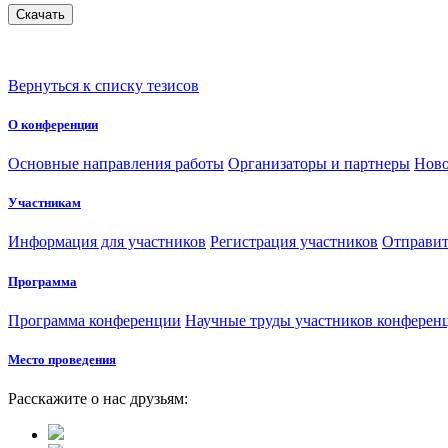
Вернуться к списку тезисов
О конференции
Основные направления работы
Организаторы и партнеры
Ново
Участникам
Информация для участников
Регистрация участников
Отправит
Программа
Программа конференции
Научные труды участников конферен
Место проведения
Расскажите о нас друзьям: