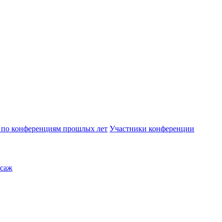
по конференциям прошлых лет
Участники конференции
саж