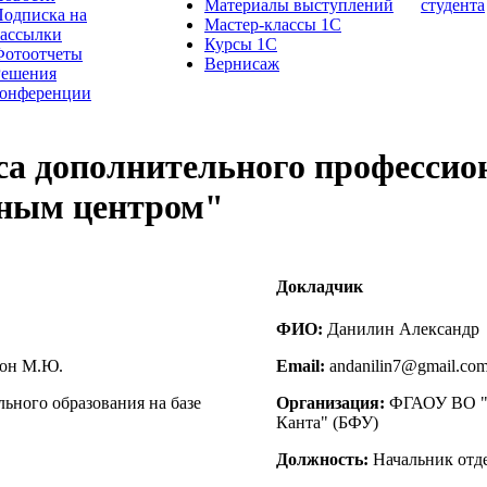
Материалы выступлений
студента
одписка на
Мастер-классы 1С
рассылки
Курсы 1С
Фотоотчеты
Вернисаж
Решения
конференции
са дополнительного профессион
бным центром"
Докладчик
ФИО:
Данилин Александр
ион М.Ю.
Email:
andanilin7@gmail.co
ьного образования на базе
Организация:
ФГАОУ ВО "Б
Канта" (БФУ)
Должность:
Начальник отде