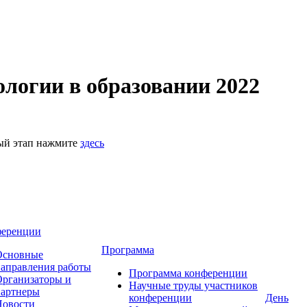
логии в образовании 2022
ный этап нажмите
здесь
ференции
Программа
Основные
аправления работы
Программа конференции
рганизаторы и
Научные труды участников
партнеры
конференции
День
Новости