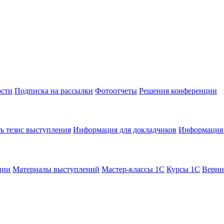
сти
Подписка на рассылки
Фотоотчеты
Решения конференции
ь тезис выступления
Информация для докладчиков
Информация 
ции
Материалы выступлений
Мастер-классы 1С
Курсы 1С
Верни