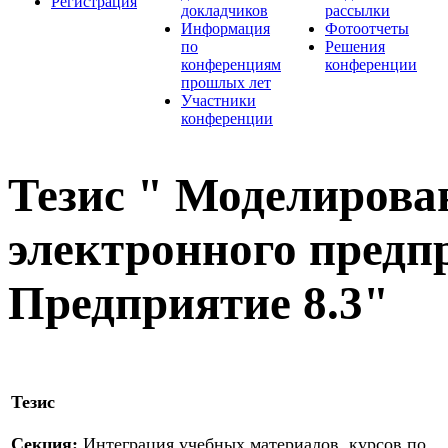
Регистрация
докладчиков
рассылки
Информация
Фотоотчеты
по
Решения
конференциям
конференции
прошлых лет
Участники
конференции
Тезис " Моделирова
электронного предп
Предприятие 8.3"
Тезис
Секция:
Интеграция учебных материалов, курсов по