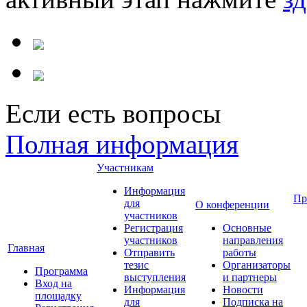
Если есть вопросы
Полная информация
Участникам
Информация
Пр
для
О конференции
участников
Регистрация
Основные
участников
направления
Главная
Отправить
работы
тезис
Организаторы
Программа
выступления
и партнеры
Вход на
Информация
Новости
площадку
для
Подписка на