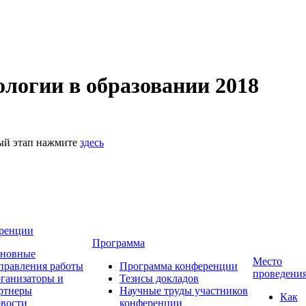
логии в образовании 2018
ный этап нажмите
здесь
ренции
Программа
новные
Место
правления работы
Программа конференции
проведени
ганизаторы и
Тезисы докладов
ртнеры
Научные труды участников
Как
вости
конференции