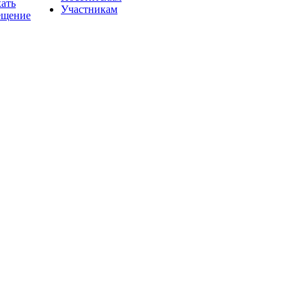
хать
Участникам
ещение