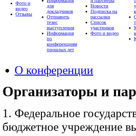
Информация
и партнеры
Фото и
для
Новости
видео
докладчиков
Подписка на
Отзывы
Отправить
рассылки
тезис
Список
выступления
участников
Информация
Фото и видео
по
конференциям
прошлых лет
О конференции
Организаторы и па
1. Федеральное государст
бюджетное учреждение в