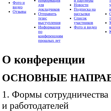
Информация
и партнеры
Фото и
для
Новости
видео
докладчиков
Подписка на
Отзывы
Отправить
рассылки
тезис
Список
выступления
участников
Информация
Фото и видео
по
конференциям
прошлых лет
О конференции
ОСНОВНЫЕ НАПРА
1. Формы сотрудничества
и работодателей