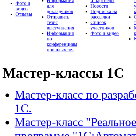
Информация
и партнеры
Фото и
для
Новости
видео
докладчиков
Подписка на
Отзывы
Отправить
рассылки
тезис
Список
выступления
участников
Информация
Фото и видео
по
конференциям
прошлых лет
Мастер-классы 1С
Мастер-класс по разра
1С.
Мастер-класс "Реальное
программе "1С:Автомат