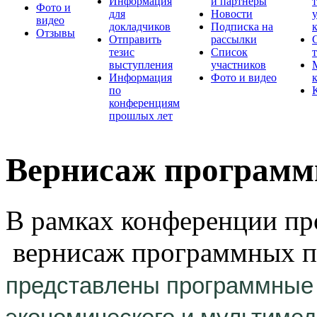
Информация
и партнеры
Фото и
для
Новости
видео
докладчиков
Подписка на
Отзывы
Отправить
рассылки
тезис
Список
выступления
участников
Информация
Фото и видео
по
конференциям
прошлых лет
Вернисаж программ
В рамках конференции про
вернисаж программных пр
представлены программные 