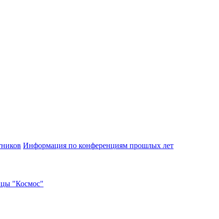
тников
Информация по конференциям прошлых лет
ицы "Космос"