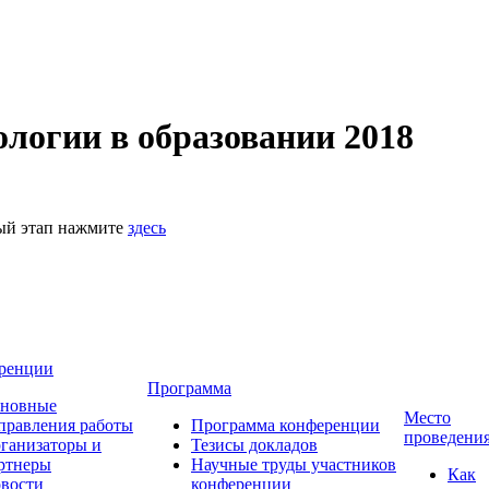
логии в образовании 2018
ный этап нажмите
здесь
ренции
Программа
новные
Место
правления работы
Программа конференции
проведени
ганизаторы и
Тезисы докладов
ртнеры
Научные труды участников
Как
вости
конференции