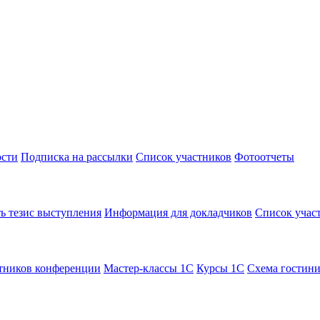
сти
Подписка на рассылки
Список участников
Фотоотчеты
ь тезис выступления
Информация для докладчиков
Список учас
тников конференции
Мастер-классы 1С
Курсы 1С
Схема гостин