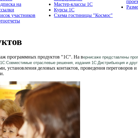
прое
дписка на
Мастер-классы 1С
Разм
ссылки
Курсы 1С
исок участников
Схема гостиницы "Космос"
тоотчеты
уктов
саж программных продуктов "1С". На в
ернисаже представлены прог
 1С:Совместимые отраслевые решения, издания 1С:Дистрибьюция и дру
ми, установления деловых контактов, проведения переговоров и
ли.