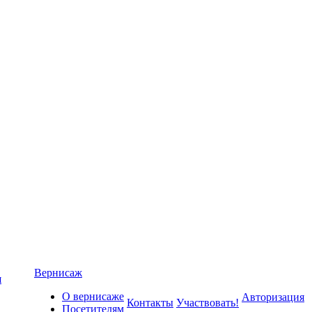
Вернисаж
я
О вернисаже
Авторизация
Контакты
Участвовать!
Посетителям