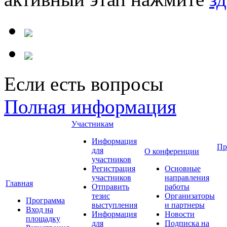
Если есть вопросы
Полная информация
Участникам
Информация
Пр
для
О конференции
участников
Регистрация
Основные
участников
направления
Главная
Отправить
работы
тезис
Организаторы
Программа
выступления
и партнеры
Вход на
Информация
Новости
площадку
для
Подписка на