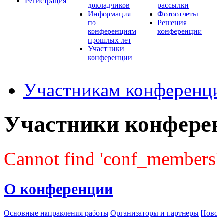
Регистрация
докладчиков
рассылки
Информация
Фотоотчеты
по
Решения
конференциям
конференции
прошлых лет
Участники
конференции
Участникам конференц
Участники конфере
Cannot find 'conf_members' 
О конференции
Основные направления работы
Организаторы и партнеры
Ново