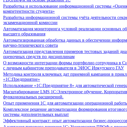
Разработка и использование информационной системы «Оцен
компетентности студента»
Разработка информационной системы учёта деятельности секр
экзаменационной комиссии
Автоматизация мониторинга условий реализации основных о
высшего образования
Автоматизированная обработка данных в обеспечении инфор
научно-технического совета
Автоматизация представления примеров тестовых заданий диа
оценочных средств по дисциплинам
О возможности интеграции формы портфолио сотрудника в С
с личным кабинетом преподавателя в ЭИОС Иркутского ГАУ
Методика контроля ключевых дат приемной кампании в прик
«1С:Предприятие»
Использование «1С:Предприятие 8» для автоматической гене
Масштабирование LMS 1С:Электронное обучение. Корпоратив
функциональных расширений.
Опыт применения 1С для автоматизации операционной работы
Комплексное решение автоматизации формирования итогового
системы дополнительных выплат
Эффективный контракт: опыт автоматизации бизнес-процессов
Адаптация типового решения 1С: Университет ПРОФ к проце