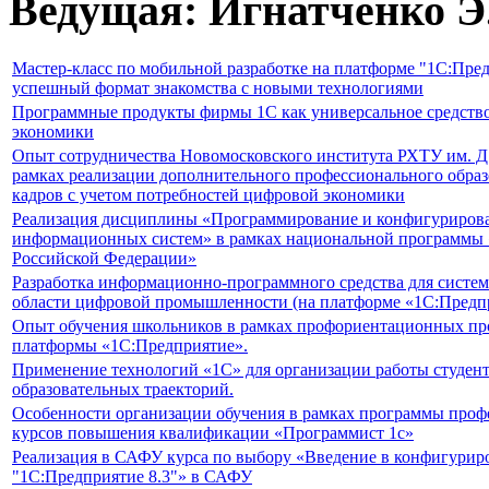
Ведущая: Игнатченко Э
Мастер-класс по мобильной разработке на платформе "1С:Пред
успешный формат знакомства с новыми технологиями
Программные продукты фирмы 1С как универсальное средство
экономики
Опыт сотрудничества Новомосковского института РХТУ им. Д
рамках реализации дополнительного профессионального образ
кадров с учетом потребностей цифровой экономики
Реализация дисциплины «Программирование и конфигуриров
информационных систем» в рамках национальной программы
Российской Федерации»
Разработка информационно-программного средства для система
области цифровой промышленности (на платформе «1С:Предп
Опыт обучения школьников в рамках профориентационных пр
платформы «1С:Предприятие».
Применение технологий «1С» для организации работы студен
образовательных траекторий.
Особенности организации обучения в рамках программы проф
курсов повышения квалификации «Программист 1с»
Реализация в САФУ курса по выбору «Введение в конфигурир
"1С:Предприятие 8.3"» в САФУ