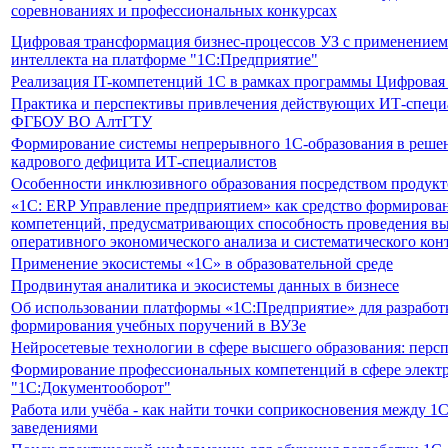
соревнованиях и профессиональных конкурсах
Цифровая трансформация бизнес-процессов УЗ с применением
интеллекта на платформе "1С:Предприятие"
Реализация IT-компетенций 1С в рамках программы Цифровая
Практика и перспективы привлечения действующих ИТ-специ
ФГБОУ ВО АлтГТУ
Формирование системы непрерывного 1С-образования в реше
кадрового дефицита ИТ-специалистов
Особенности инклюзивного образования посредством продукт
«1С: ERP Управление предприятием» как средство формирова
компетенций, предусматривающих способность проведения в
оперативного экономического анализа и систематического кон
Применение экосистемы «1С» в образовательной среде
Продвинутая аналитика и экосистемы данных в бизнесе
Об использовании платформы «1С:Предприятие» для разработ
формирования учебных поручений в ВУЗе
Нейросетевые технологии в сфере высшего образования: перс
Формирование профессиональных компетенций в сфере электр
"1С:Документооборот"
Работа или учёба - как найти точки соприкосновения между 
заведениями