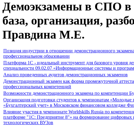
Демоэкзамены в СПО в 
база, организация, разб
Правдина М.Е.
Позиция индустрии в отношении демонстрационного экзамена
профессиональном образовании
Платформа 1С - идеальный инструмент для базового уровня д
специальности 09.02.07 «Информационные системы и програ
Анализ проведенных аудитов демонстрационных экзаменов
Демонстрационный экзамен как форма промежуточной аттеста
профессиональных компетенций
Возможности демонстрационного экзамена по компетенции Бу
Организация подготовки студентов к чемпионатам «Молодые
«Бухгалтерский учет» в Московском финансовом колледже Фи
Влияние участия в чемпионате Worldskills Russia по компетен
платформе "1С: Предприятие 8"» на формирование цифровых 
технологических ВУЗов