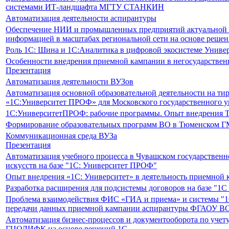
системами ИТ-ландшафта МГТУ СТАНКИН
Автоматизация деятельности аспирантуры
Обеспечение НИИ и промышленных предприятий актуальной 
информацией в масштабах региональной сети на основе реш
Роль 1С: Шина и 1С:Аналитика в цифровой экосистеме Униве
Особенности внедрения приемной кампании в негосударстве
Презентация
Автоматизация деятельности ВУЗов
Автоматизация основной образовательной деятельности на т
«1С:Университет ПРОФ» для Московского государственного ун
1C:УниверситетПРОФ: рабочие программы. Опыт внедрения
Формирование образовательных программ ВО в Тюменском 
Коммуникационная среда ВУЗа
Презентация
Автоматизация учебного процесса в Чувашском государственн
искусств на базе "1С: Университет ПРОФ"
Опыт внедрения «1С: Университет» в деятельность приемно
Разработка расширения для подсистемы договоров на базе "1
Проблема взаимодействия ФИС «ГИА и приема» и системы "1С
передачи данных приемной кампании аспирантуры ФГАОУ 
Автоматизация бизнес-процессов и документооборота по уче
ГЦОЛИФК на основе решений 1С