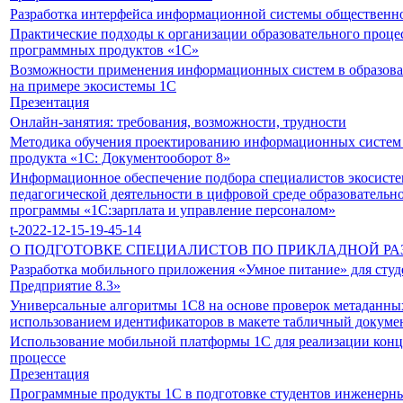
Разработка интерфейса информационной системы общественн
Практические подходы к организации образовательного проце
программных продуктов «1С»
Возможности применения информационных систем в образова
на примере экосистемы 1С
Презентация
Онлайн-занятия: требования, возможности, трудности
Методика обучения проектированию информационных систем 
продукта «1С: Документооборот 8»
Информационное обеспечение подбора специалистов экосист
педагогической деятельности в цифровой среде образователь
программы «1С:зарплата и управление персоналом»
t-2022-12-15-19-45-14
О ПОДГОТОВКЕ СПЕЦИАЛИСТОВ ПО ПРИКЛАДНОЙ РА
Разработка мобильного приложения «Умное питание» для студ
Предприятие 8.3»
Универсальные алгоритмы 1С8 на основе проверок метаданны
использованием идентификаторов в макете табличный докуме
Использование мобильной платформы 1С для реализации кон
процессе
Презентация
Программные продукты 1С в подготовке студентов инженерн