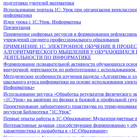
подготовки учителей математики
Использование портала 1С: Урок при организации внеклассно
информатики
Идеи урока с 1С:Урок. Информатика
Презентация
Применение цифровых ресурсов в формировании рефлексивны
учреждений среднего профессионального образования
ПРИМЕНЕНИЕ 1С: ЭЛЕКТРОННОЕ ОБУЧЕНИЕ В ПРОЦ
АЛГОРИТМИЧЕСКОГО МЫШЛЕНИЯ У ОБУЧАЮЩИХСЯ 
ДЕЯТЕЛЬНОСТИ ПО ИНФОРМАТИКЕ
Формирование познавательной активности обучающихся основ
внеурочной деятельности по робототехнике с использованием
Методические особенности изучения раздела «Алгоритмы и э
школьного курса информатики на основе использования элек
Информатика»
Использование ресурса «Обработка результатов физического э
«1С:Урок» на занятиях по физике в базовой и профильной груп
Проектирование лабораторного практикума по термодинамике 
ресурсов Библиотеки "1С:Урок"
Первые опыты работы в 1С-Образование: Мультипредметные 
Интерактивные задания, способствующие формированию у об
характеристика и разработка в «1С:Образование»