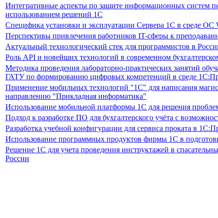
Интегративные аспекты по защите информационных систем п
использованием решений 1С
Специфика установки и эксплуатации Сервера 1С в среде ОС 
Перспективы привлечения работников IT-сферы к преподаван
Актуальный технологический стек для программистов в Росси
Роль API и новейших технологий в современном бухгалтерском
Методика проведения лабораторно-практических занятий об
ГАТУ по формированию цифровых компетенций в среде 1С:П
Применение мобильных технологий "1С" для написания магис
направлению "Прикладная информатика"
Использование мобильной платформы 1С для решения проблем
Подход к разработке ПО для бухгалтерского учёта с возможно
Разработка учебной конфигурации для сервиса проката в 1С:П
Использование программных продуктов фирмы 1С в подготовк
Решение 1С для учета проведения инструктажей в спасатель
России