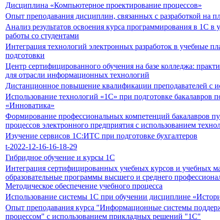
Дисциплина «Компьютерное проектирование процессов»
Опыт преподавания дисциплин, связанных с разработкой на п
Анализ результатов освоения курса программирования в 1С в
работы со студентами
Интеграция технологий электронных разработок в учебные п
подготовки
Центр сертифицированного обучения на базе колледжа: практи
для отрасли информационных технологий
Дистанционное повышение квалификации преподавателей с и
Использование технологий «1С» при подготовке бакалавров п
«Инноватика»
Формирование профессиональных компетенций бакалавров пут
процессов электронного предприятия с использованием техно
Изучение сервисов 1С:ИТС при подготовке бухгалтеров
t-2022-12-16-16-18-29
Гибридное обучение и курсы 1C
Интеграция сертифицированных учебных курсов и учебных ма
образовательные программы высшего и среднего профессионал
Методическое обеспечение учебного процесса
Использование системы 1С при обучении дисциплине «Истори
Опыт преподавания курса "Информационные системы поддер
процессом" с использованием прикладных решений "1С"