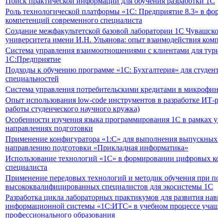
Поиск практической информации для обучения разработки 1С
Роль технологической платформы «1С: Предприятие 8.3» в ф
компетенций современного специалиста
Создание межфакультетской базовой лаборатории 1C Чувашско
университета имени И.Н. Ульянова: опыт взаимодействия комп
Система управления взаимоотношениями с клиентами для тури
1С:Предприятие
Подходы к обучению программе «1С: Бухгалтерия» для студен
специальностей
Система управления потребительскими кредитами в микрофи
Опыт использования low-code инструментов в разработке ИТ-р
работы студенческого научного кружка)
Особенности изучения языка программирования 1С в рамках у
направлениях подготовки
Применение конфигуратора «1:С» для выполнения выпускных
направлению подготовки «Прикладная информатика»
Использование технологий «1С» в формировании цифровых к
специалиста
Применение передовых технологий и методик обучения при п
высококвалифицированных специалистов для экосистемы 1С
Разработка цикла лабораторных практикумов для развития на
информационной системы «1С:ИТС» в учебном процессе учащ
профессионального образования