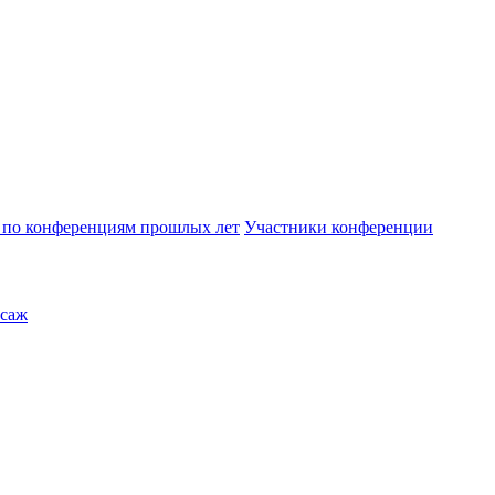
по конференциям прошлых лет
Участники конференции
саж