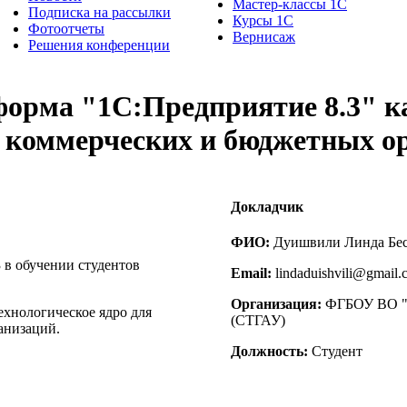
Мастер-классы 1С
Подписка на рассылки
Курсы 1С
Фотоотчеты
Вернисаж
Решения конференции
форма "1С:Предприятие 8.3" ка
 коммерческих и бюджетных о
Докладчик
ФИО:
Дуишвили Линда Бе
в обучении студентов
Email:
lindaduishvili@gmail.
Организация:
ФГБОУ ВО "С
ехнологическое ядро для
(СТГАУ)
анизаций.
Должность:
Студент