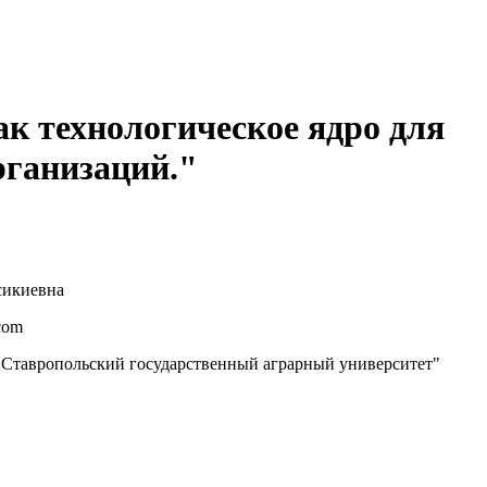
к технологическое ядро для
рганизаций."
сикиевна
com
тавропольский государственный аграрный университет"