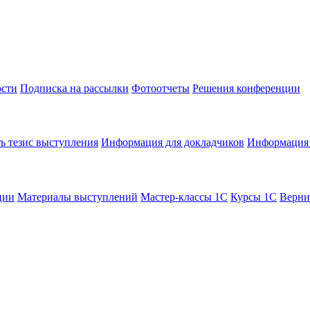
сти
Подписка на рассылки
Фотоотчеты
Решения конференции
ь тезис выступления
Информация для докладчиков
Информация 
ции
Материалы выступлений
Мастер-классы 1С
Курсы 1С
Верни