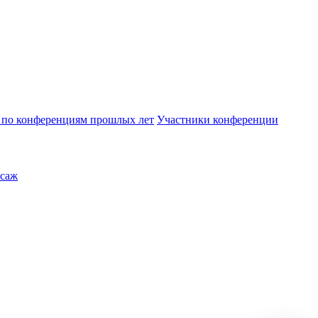
по конференциям прошлых лет
Участники конференции
саж