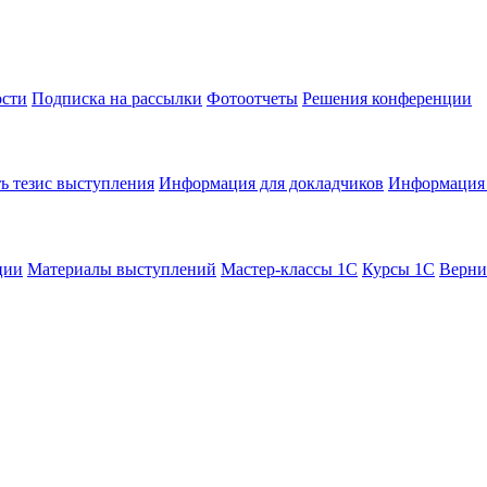
сти
Подписка на рассылки
Фотоотчеты
Решения конференции
ь тезис выступления
Информация для докладчиков
Информация 
ции
Материалы выступлений
Мастер-классы 1С
Курсы 1С
Верни