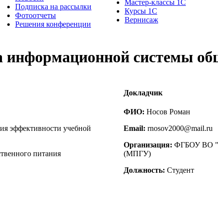
Мастер-классы 1С
Подписка на рассылки
Курсы 1С
Фотоотчеты
Вернисаж
Решения конференции
са информационной системы об
Докладчик
ФИО:
Носов Роман
ния эффективности учебной
Email:
rnosov2000@mail.ru
Организация:
ФГБОУ ВО "М
твенного питания
(МПГУ)
Должность:
Студент