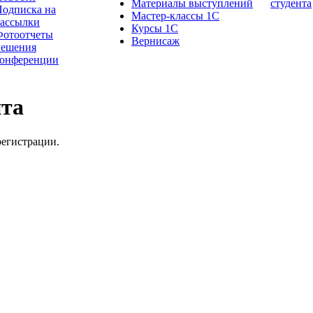
Материалы выступлений
студента
одписка на
Мастер-классы 1С
рассылки
Курсы 1С
Фотоотчеты
Вернисаж
Решения
конференции
йта
регистрации.