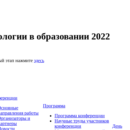
логии в образовании 2022
ный этап нажмите
здесь
ференции
Программа
Основные
аправления работы
Программа конференции
рганизаторы и
Научные труды участников
партнеры
конференции
День
Новости