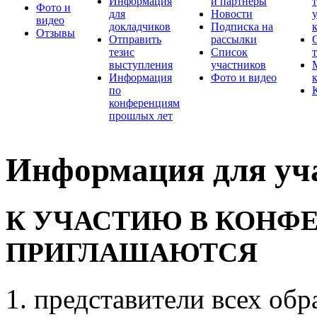
Информация
и партнеры
Фото и
для
Новости
видео
докладчиков
Подписка на
Отзывы
Отправить
рассылки
тезис
Список
выступления
участников
Информация
Фото и видео
по
конференциям
прошлых лет
Информация для уч
К УЧАСТИЮ В КОНФ
ПРИГЛАШАЮТСЯ
представители всех обр