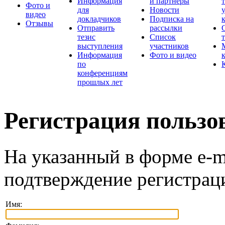
Информация
и партнеры
Фото и
для
Новости
видео
докладчиков
Подписка на
Отзывы
Отправить
рассылки
тезис
Список
выступления
участников
Информация
Фото и видео
по
конференциям
прошлых лет
Регистрация пользо
На указанный в форме e-m
подтверждение регистрац
Имя: